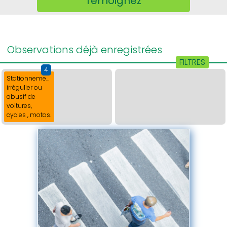
Témoignez
FILTRES
4
Stationnement
irrégulier ou
abusif de
voitures,
cycles , motos.